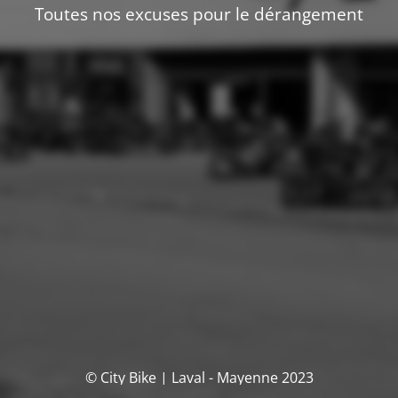
Toutes nos excuses pour le dérangement
© City Bike | Laval - Mayenne 2023