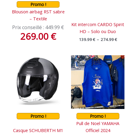
Promo !
Blouson airbag RST sabre
– Textile
Kit intercom CARDO Spirit
Prix conseillé :
449.99
€
HD – Solo ou Duo
269.00
€
139.99
€
–
274.99
€
Promo !
Promo !
Pull de Noel YAMAHA
Casque SCHUBERTH M1
Officiel 2024