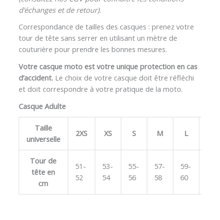
d’échanges et de retour).
Correspondance de tailles des casques : prenez votre
tour de tête sans serrer en utilisant un mètre de
couturière pour prendre les bonnes mesures.
Votre casque moto est votre unique protection en cas
d’accident.
Le choix de votre casque doit être réfléchi
et doit correspondre à votre pratique de la moto.
Casque Adulte
Taille
2XS
XS
S
M
L
XL
universelle
Tour de
51-
53-
55-
57-
59-
61-
tête en
52
54
56
58
60
62
cm