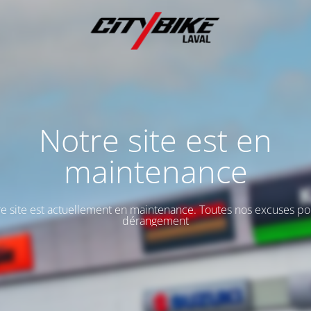
Notre site est en
maintenance
e site est actuellement en maintenance. Toutes nos excuses po
dérangement