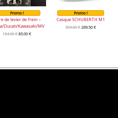
Promo !
Promo !
re de levier de frein –
Casque SCHUBERTH M1
lia/Ducati/Kawasaki/MV
539.00
€
269.50
€
104.00
€
85.00
€