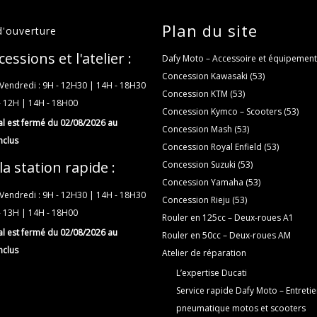
Plan du site
d'ouverture
essions et l'atelier :
Dafy Moto – Accessoire et équipemen
Concession Kawasaki (53)
Vendredi : 9H - 12H30 | 14H - 18H30
Concession KTM (53)
- 12H | 14H - 18H00
Concession Kymco – Scooters (53)
val est fermé du 02/08/2026 au
Concession Mash (53)
nclus
Concession Royal Enfield (53)
la station rapide :
Concession Suzuki (53)
Concession Yamaha (53)
Vendredi : 9H - 12H30 | 14H - 18H30
Concession Rieju (53)
- 13H | 14H - 18H00
Rouler en 125cc – Deux-roues A1
val est fermé du 02/08/2026 au
Rouler en 50cc – Deux-roues AM
nclus
Atelier de réparation
L’expertise Ducati
Service rapide Dafy Moto – Entretie
pneumatique motos et scooters