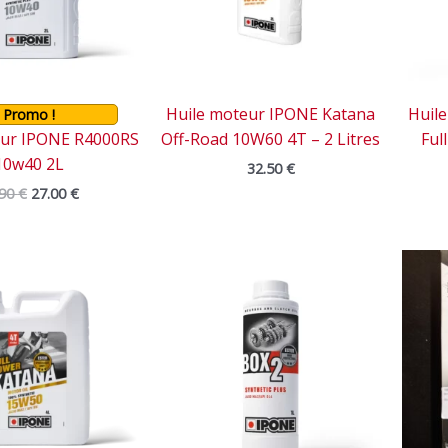
Huile moteur IPONE Katana
Huil
Promo !
eur IPONE R4000RS
Off-Road 10W60 4T – 2 Litres
Ful
10w40 2L
32.50
€
.90
€
27.00
€
Le
Le
Le
Le
prix
prix
prix
prix
initial
actuel
initial
actuel
était :
est :
était :
est :
64.90 €.
61.00 €.
16.90 €.
15.00 €.