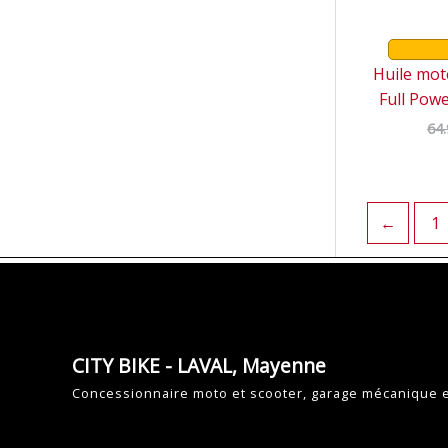
Huile mo
Full Powe
64
←
1
CITY BIKE - LAVAL, Mayenne
Concessionnaire moto et scooter, garage mécanique 