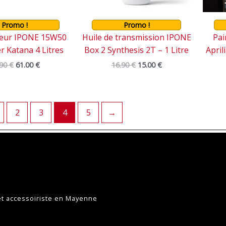
Promo !
Promo !
teur IPONE 15W50
Huile de transmission IPONE
Pai
r Katana 4 Litres
Box 2 Synthesis 2T – 1 Litre
Apri
.90
€
61.00
€
16.90
€
15.00
€
2
3
4
5
→
et accessoiriste en Mayenne