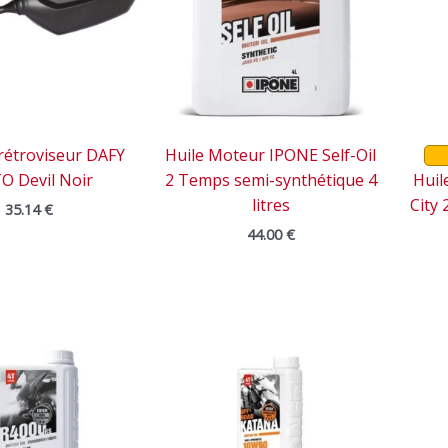
 rétroviseur DAFY
Huile Moteur IPONE Self-Oil
 Devil Noir
2 Temps semi-synthétique 4
Huil
litres
City 
35.14
€
44.00
€
Le
Le
prix
prix
initial
actuel
était :
est :
29.90 €.
27.00 €.