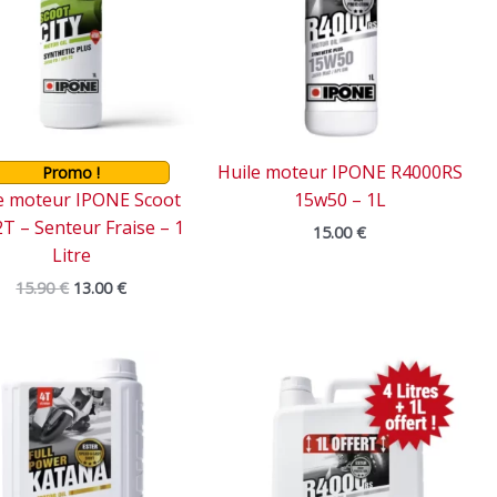
Huile moteur IPONE R4000RS
Promo !
e moteur IPONE Scoot
15w50 – 1L
2T – Senteur Fraise – 1
15.00
€
Litre
15.90
€
13.00
€