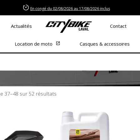
Accueil
En congé du 02/08/2026 au 17/08/2026 inclus
Actualités
Contact
Location de moto
Casques & accessoires
Trié
par
de 37–48 sur 52 résultats
popularité