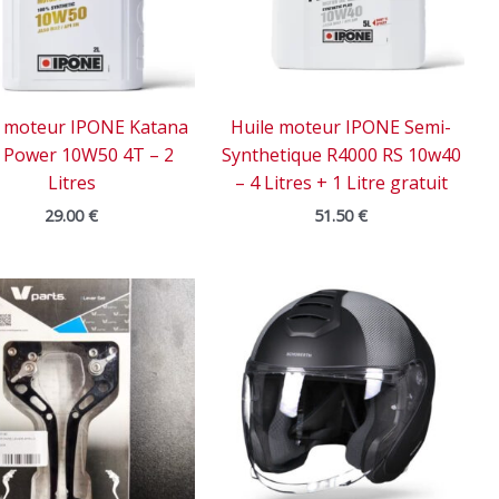
e moteur IPONE Katana
Huile moteur IPONE Semi-
l Power 10W50 4T – 2
Synthetique R4000 RS 10w40
Litres
– 4 Litres + 1 Litre gratuit
29.00
€
51.50
€
Le
Le
Le
Le
prix
prix
prix
prix
initial
actuel
initial
actuel
était :
est :
était :
est :
104.00 €.
85.00 €.
539.00 €.
269.50 €.